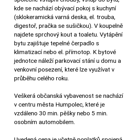
kde se nachází obývací pokoj s kuchyní
(sklokeramická varná deska, el. trouba,
digestoř, pračka se sušičkou). V koupelně
najdete sprchový kout a toaletu. Vytápění
bytu zajištuje tepelné čerpadlo s
klimatizací nebo el. přímotop. K bytové
jednotce náleží parkovací stání u domu a
venkovní posezení, které lze využívat v
průběhu celého roku.
Veškerá občanská vybavenost se nachází
v centru města Humpolec, které je
vzdáleno 30 min. pěšky nebo 5 min.
osobním automobilem.
Uvedená cena je včetně poplatků spojená