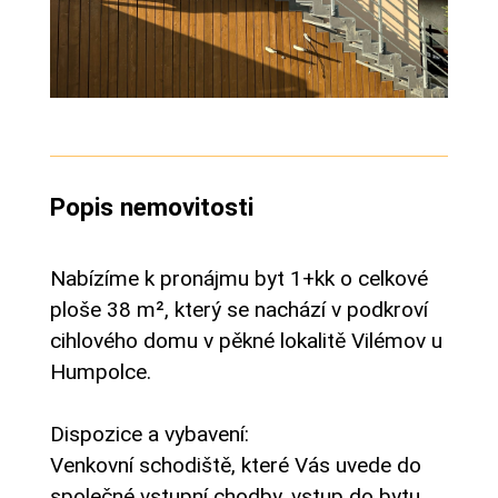
Popis nemovitosti
Nabízíme k pronájmu byt 1+kk o celkové
ploše 38 m², který se nachází v podkroví
cihlového domu v pěkné lokalitě Vilémov u
Humpolce.
Dispozice a vybavení:
Venkovní schodiště, které Vás uvede do
společné vstupní chodby, vstup do bytu,